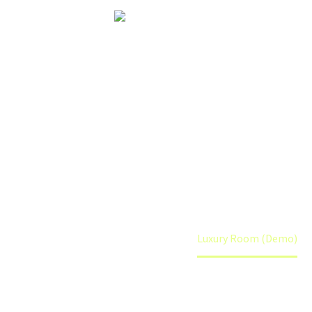
Luxury Room
(Demo)
Home
Latest News (Demo)
Luxury Room (Demo)